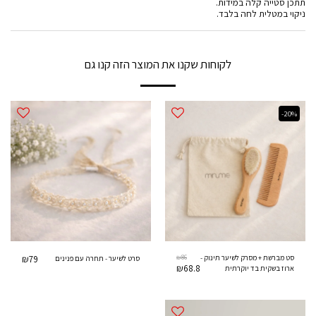
תתכן סטייה קלה במידות.
ניקוי במטלית לחה בלבד.
לקוחות שקנו את המוצר הזה קנו גם
-20%
₪
79
₪
86
סט מברשת + מסרק לשיער תינוק -
סרט לשיער - תחרה עם פנינים
₪
68.8
ארוז בשקית בד יוקרתית