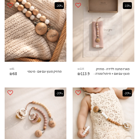
-20%
-15%
₪
85
₪
134
מארז מתנה ללידה - מחזיק
מחזיק מוצץ עם שם - מינומי
₪
68
₪
113.9
מוצץ עם שם + חיתול טטרה -
חיבוק ורוד
-20%
-20%