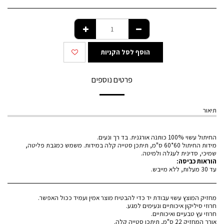
הוסף לסל הקניות
פרטים נוספים
תיאור
החיתול עשוי 100% כותנה אורגנית. בד רך ונעים.
מידות החיתול 60*60 ס"מ, תיתכן סטייה קלה במידות. משמש כמגבת פליטה,
שמיכי, סדינית לעגלה ולמיטה.
הוראות כביסה:
עד 30 מעלות, ללא מייבש.
מחזיק המוצץ עשוי עבודת יד כדי להבטיח מוצר אמין ועמיד ככול האפשר.
חרוזי סיליקון איכותיים ונעימים למגע.
חרוזי עץ טבעיים ואיכותיים.
אורך המחזיק 22 ס"מ, תיתכן סטייה קלה.