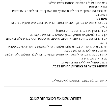
צבע החוט עלול להשתנות בהתאם לקיים במלאי.
הוראות שימוש:
יש לחבר את השרוך ישירות לידית המוצץ. את השרוך ניתן גם לחבר לנשכנים או
צעצועים.
שימו לב:
לפני כל שימוש יש לבדוק היטב את המוצר ולהשליכו ברגע שיש סימן של נזק או
בלייה.
אסור להאריך או למתוח את מחזיק המוצץ!
אין להגיש לתינוק את מחזיק המוצץ כשאינו מחובר משני קצותיו.
אסור לחבר את מחזיק המוצר לחוטים, סרטים, שרוכים או חלקי בגד שעלולים לגרום
לחנק.
יש לנקות את המחזיק בעזרת מגבון תינוקות. אין להשתמש בחומרי ניקוי ממיסים או
שוחקים העלולים לגרום נזק למוצר.
אזהרה: סכנת חנק! אין להשאיר את מחזיק המוצץ מחובר לבגדי התינוק ללא השגחת
מבוגר או בשעת השינה.
ללא ביספנול איי וללא חומרים רעילים.
השימוש במוצר זה באחריות ההורים בלבד.
אריזת המתנה מעוצבת בהתאם לקיים במלאי.
לקוחות שקנו את המוצר הזה קנו גם