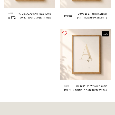
תמונה אומנותית בצבעי מים
465
₪
פוסטר משפחתי אישי בעיצוב עץ
₪
198
₪
372
בהתאמה אישית| מסגרת עץ |
משפחה עם מסגרת עץ | 40*30
30*21 ס"מ
ס"מ
-10%
₪
198
פוסטר מעוצב לחדר ילדים עם
₪
178.2
אות אישית שם ותאריך | מסגרת
עץ | 30*21 ס"מ