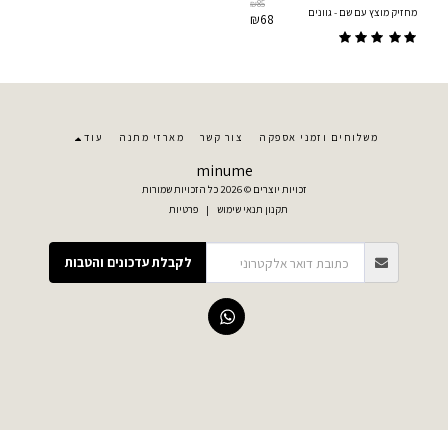
₪
85
מחזיק מוצץ עם שם - גוונים
₪
68
משלוחים וזמני אספקה
צור קשר
מארזי מתנה
עוד
minume
זכויות יוצרים © 2026 כל הזכויות שמורות
תקנון תנאי שימוש
|
פרטיות
לקבלת עדכונים והטבות