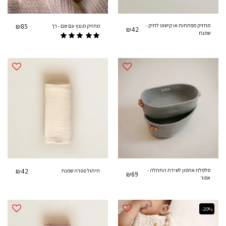
מחזיק מפתחות או קישוט לתיק -
85
₪
מחזיק מוצץ עם שם - רך
₪
42
שמנת
סלסלת אחסון לשידת החתלה -
42
₪
חיתול טטרה שמנת
₪
69
אפור
-20%