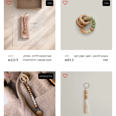
-15%
-15%
₪
134
₪
98
צעצוע לתינוק - רעשן + נשכן דגם
מארז מתנה ללידה - מחזיק
₪
113.9
₪
83.3
קשת
מוצץ עם שם + חיתול טטרה -
חיבוק ורוד
אזל מהמלאי