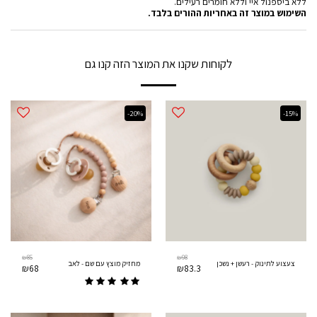
ללא ביספנול איי וללא חומרים רעילים.
השימוש במוצר זה באחריות ההורים בלבד.
לקוחות שקנו את המוצר הזה קנו גם
-20%
-15%
₪
85
₪
98
צעצוע לתינוק - רעשן + נשכן
מחזיק מוצץ עם שם - לאב
₪
68
₪
83.3