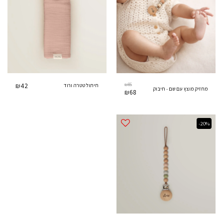
₪
42
₪
85
חיתול טטרה ורוד
מחזיק מוצץ עם שם - חיבוק
₪
68
-20%