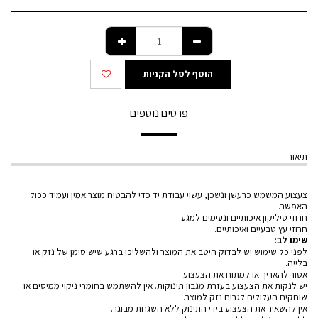
הוסף לסל הקניות
פרטים נוספים
תיאור
צעצוע המשמש כרעשן ונשכן, עשוי עבודת יד כדי להבטיח מוצר אמין ועמיד ככול
האפשר.
חרוזי סיליקון איכותיים ונעימים למגע.
חרוזי עץ טבעיים ואיכותיים.
שימו לב:
לפני כל שימוש יש לבדוק היטב את המוצר ולהשליכו ברגע שיש סימן של נזק או
בלייה.
אסור להאריך או למתוח את הצעצוע!
יש לנקות את הצעצוע בעזרת מגבון תינוקות. אין להשתמש בחומרי ניקוי ממיסים או
שוחקים העלולים לגרום נזק למוצר.
אין להשאיר את הצעצוע בידי התינוק ללא השגחת מבוגר.