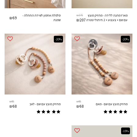
276
₪
סלסלת אחסון לשידת החתלה -
מארז מתנה ללידה - מחזיק מוצץ
₪
69
₪
207
שמנת
עם שם + צעצוע + 2 חיתולי טטרה
- קשת ירוק כתום
-20%
-20%
₪
85
₪
85
מחזיק מוצץ עם שם - מאם
מחזיק מוצץ עם שם - לאב
₪
68
₪
68
-15%