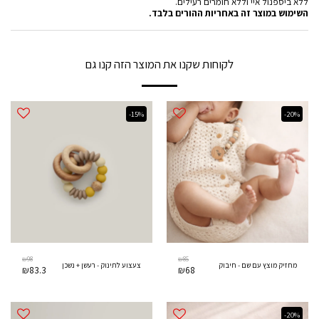
ללא ביספנול איי וללא חומרים רעילים.
השימוש במוצר זה באחריות ההורים בלבד.
לקוחות שקנו את המוצר הזה קנו גם
-15%
-20%
₪
98
₪
85
מחזיק מוצץ עם שם - חיבוק
צעצוע לתינוק - רעשן + נשכן
₪
83.3
₪
68
-20%