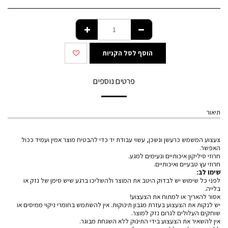
הוסף לסל הקניות
פרטים נוספים
תיאור
צעצוע המשמש כרעשן ונשכן, עשוי עבודת יד כדי להבטיח מוצר אמין ועמיד ככול
האפשר.
חרוזי סיליקון איכותיים ונעימים למגע.
חרוזי עץ טבעיים ואיכותיים.
שימו לב:
לפני כל שימוש יש לבדוק היטב את המוצר ולהשליכו ברגע שיש סימן של נזק או
בלייה.
אסור להאריך או למתוח את הצעצוע!
יש לנקות את הצעצוע בעזרת מגבון תינוקות. אין להשתמש בחומרי ניקוי ממיסים או
שוחקים העלולים לגרום נזק למוצר.
אין להשאיר את הצעצוע בידי התינוק ללא השגחת מבוגר.