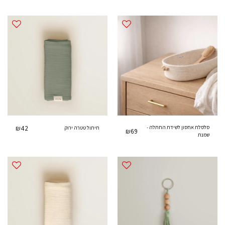
- קשת ירוק כתום
סלסלת אחסון לשידת החתלה -
42
₪
חיתול טטרה ירוק
₪
69
שמנת