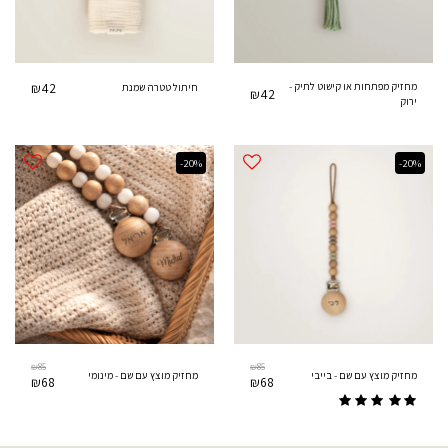
מחזיק מפתחות או קישוט לתיק -
42
₪
חיתול טטרה שמנת
₪
42
ירוק
-20%
-20%
₪
85
₪
85
מחזיק מוצץ עם שם - בייבי
מחזיק מוצץ עם שם - מינומי
₪
68
₪
68