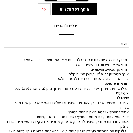
הוסף לסל הקניות
פרטים נוספים
תיאור
מחזיק המוצץ עשוי עבודת יד כדי להבטיח מוצר אמין ועמיד ככול האפשר.
חרוזי סיליקון איכותיים ונעימים למגע.
חרוזי עץ טבעיים ואיכותיים.
אורך המחזיק 22 ס"מ, תיתכן סטייה קלה.
צבע החוט עלול להשתנות בהתאם לקיים במלאי
הוראות שימוש:
יש לחבר את השרוך ישירות לידית המוצץ. את השרוך ניתן גם לחבר לנשכנים או
צעצועים.
שימו לב:
לפני כל שימוש יש לבדוק היטב את המוצר ולהשליכו ברגע שיש סימן של נזק או
בלייה.
אסור להאריך או למתוח את מחזיק המוצץ!
אין להגיש לתינוק את מחזיק המוצץ כשאינו מחובר משני קצותיו.
אסור לחבר את מחזיק המוצר לחוטים, סרטים, שרוכים או חלקי בגד שעלולים לגרום
לחנק.
יש לנקות את המחזיק בעזרת מגבון תינוקות. אין להשתמש בחומרי ניקוי ממיסים או