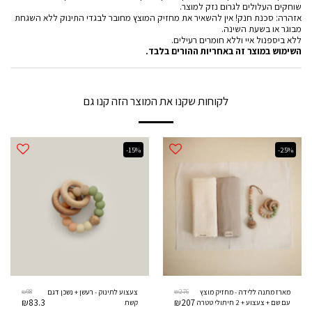
שוחקים העלולים לגרום נזק למוצר.
אזהרה: סכנת חנק! אין להשאיר את מחזיק המוצץ מחובר לבגדי התינוק ללא השגחת
מבוגר או בשעת השינה.
ללא ביספנול איי וללא חומרים רעילים.
השימוש במוצר זה באחריות ההורים בלבד.
לקוחות שקנו את המוצר הזה קנו גם
-15%
-25%
₪
98
₪
276
מארז מתנה ללידה - מחזיק מוצץ
צעצוע לתינוק - רעשן + נשכן דגם
₪
83.3
₪
207
עם שם + צעצוע + 2 חיתולי טטרה
קשת